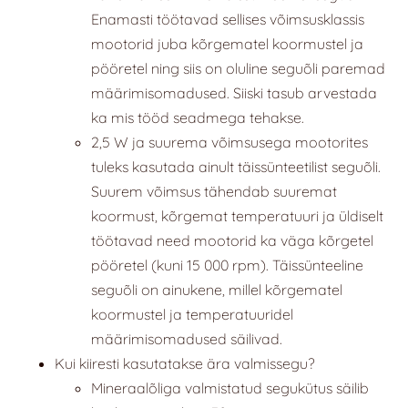
Enamasti töötavad sellises võimsusklassis
mootorid juba kõrgematel koormustel ja
pööretel ning siis on oluline seguõli paremad
määrimisomadused. Siiski tasub arvestada
ka mis tööd seadmega tehakse.
2,5 W ja suurema võimsusega mootorites
tuleks kasutada ainult täissünteetilist seguõli.
Suurem võimsus tähendab suuremat
koormust, kõrgemat temperatuuri ja üldiselt
töötavad need mootorid ka väga kõrgetel
pööretel (kuni 15 000 rpm). Täissünteeline
seguõli on ainukene, millel kõrgematel
koormustel ja temperatuuridel
määrimisomadused säilivad.
Kui kiiresti kasutatakse ära valmissegu?
Mineraalõliga valmistatud segukütus säilib