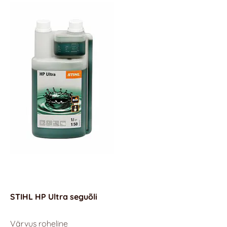
STIHL HP
Ultra seguõli
Värvu
s r
oheline