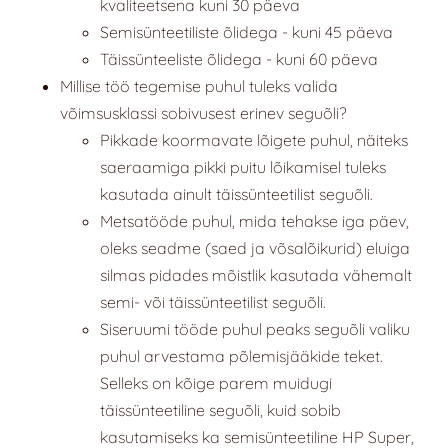
kvaliteetsena kuni 30 päeva
Semisünteetiliste õlidega - kuni 45 päeva
Täissünteeliste õlidega - kuni 60 päeva
Millise töö tegemise puhul tuleks valida
võimsusklassi sobivusest erinev seguõli?
Pikkade koormavate lõigete puhul, näiteks
saeraamiga pikki puitu lõikamisel tuleks
kasutada ainult täissünteetilist seguõli.
Metsatööde puhul, mida tehakse iga päev,
oleks seadme (saed ja võsalõikurid) eluiga
silmas pidades mõistlik kasutada vähemalt
semi- või täissünteetilist seguõli.
Siseruumi tööde puhul peaks seguõli valiku
puhul arvestama põlemisjääkide teket.
Selleks on kõige parem muidugi
täissünteetiline seguõli, kuid sobib
kasutamiseks ka semisünteetiline HP Super,