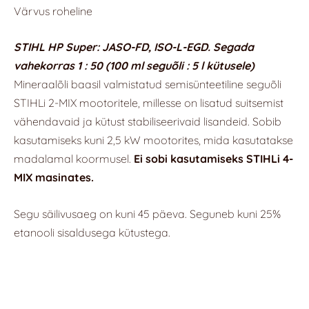
Värvus rohelin
e
STIHL
HP Super: JASO-FD, ISO-L-EGD. Segada
vahekorras 1 : 50 (100 ml seguõli : 5 l kütusele)
Mineraalõli baasil valmistatud semisünteetiline seguõli
STIHLi 2-MIX mootoritele, millesse on lisatud suitsemist
vähendavaid ja kütust stabiliseerivaid lis
andeid. Sobib
kasutamiseks kuni 2,5 kW mootorites, mida kasutatakse
madalamal koormusel.
Ei sobi kasutamiseks STIHLi 4-
MIX masinates.
Segu säilivusaeg on kuni 45 päeva. Seguneb kuni 25%
etanooli sisaldusega kütustega.