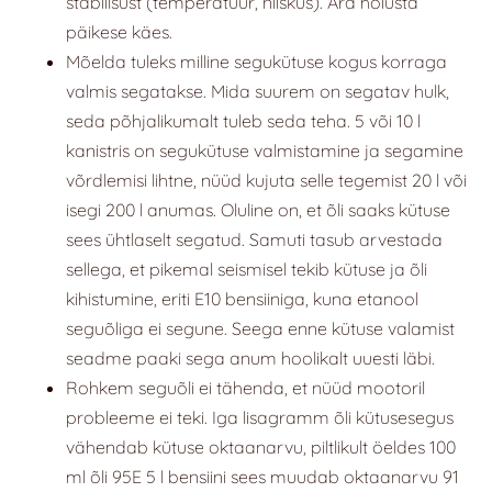
stabiilsust (temperatuur, niiskus). Ära hoiusta
päikese käes.
Mõelda tuleks milline segukütuse kogus korraga
valmis segatakse. Mida suurem on segatav hulk,
seda põhjalikumalt tuleb seda teha. 5 või 10 l
kanistris on segukütuse valmistamine ja segamine
võrdlemisi lihtne, nüüd kujuta selle tegemist 20 l või
isegi 200 l anumas. Oluline on, et õli saaks kütuse
sees ühtlaselt segatud. Samuti tasub arvestada
sellega, et pikemal seismisel tekib kütuse ja õli
kihistumine, eriti E10 bensiiniga, kuna etanool
seguõliga ei segune. Seega enne kütuse valamist
seadme paaki sega anum hoolikalt uuesti läbi.
Rohkem seguõli ei tähenda, et nüüd mootoril
probleeme ei teki. Iga lisagramm õli kütusesegus
vähendab kütuse oktaanarvu, piltlikult öeldes 100
ml õli 95E 5 l bensiini sees muudab oktaanarvu 91