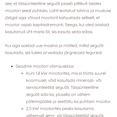
see, et täissünteetiline seguõli peseb piltlikult öeldes
mootori seest puhtaks. Lahti leotatud tahma ja mustuse
jäägid aga võivad mootorit kahjustada selliselt, et
mootor vajab kapitaalremonti. Seega, kui oled aastaid
kasutanud üht marki õli, siis kasuta seda edasi.
Kui aga soetad uue masina ja mõtled, millist seguõli
kasutada, siis tuleks arvestada järgnevaid tegureid:
Seadme mootori võimsusklass
Kuni 1,8 kW mootorites, mis ei tööta suurel
koormusel, võid kasutada mineraal- või
semisünteetilist seguõli. Täissünteetiline
seguõli sobi ka, plussiks on vähem
põlemisjääke ja seetõttu ka puhtam mootor.
2,5 kW mootorites peaks kasutama
vähemalt semi- või täissünteetilist seguõli.