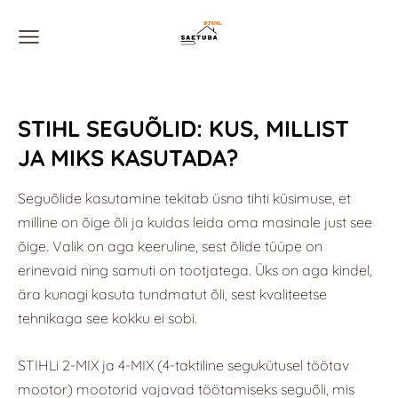
STIHL SEGUÕLID: KUS, MILLIST
JA MIKS KASUTADA?
Seguõlide kasutamine tekitab üsna tihti küsimuse, et
milline on õige õli ja kuidas leida oma masinale just see
õige. Valik on aga keeruline, sest õlide tüüpe on
erinevaid ning samuti on tootjatega. Üks on aga kindel,
ära kunagi kasuta tundmatut õli, sest kvaliteetse
tehnikaga see kokku ei sobi.
STIHLi 2-MIX ja 4-MIX (4-taktiline segukütusel töötav
mootor) mootorid vajavad töötamiseks seguõli, mis