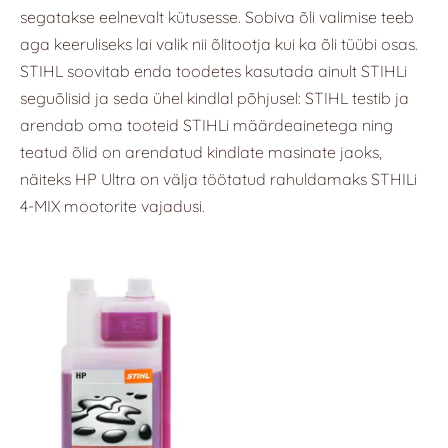
segatakse eelnevalt kütusesse. Sobiva õli valimise teeb
aga keeruliseks lai valik nii õlitootja kui ka õli tüübi osas.
STIHL soovitab enda toodetes kasutada ainult STIHLi
seguõlisid ja seda ühel kindlal põhjusel: STIHL testib ja
arendab oma tooteid STIHLi määrdeainetega ning
teatud õlid on arendatud
kindlate masinate jaoks,
näiteks HP Ultra on välja töötatud rahuldamaks STHILi
4-MIX mootorite vajadusi.