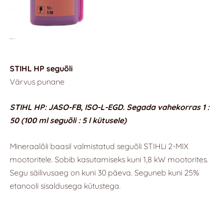
STIHL HP
se
guõli
Värvus punane
STIHL HP
: JASO-FB, ISO-L-EGD. Segada vahekorras 1 :
50 (100 ml seguõli : 5 l kütusele)
Mineraalõli baasil valmistatud seguõli STIHLi 2-MIX
mootoritele. Sobib kasutamiseks kuni 1,8 kW mootorites.
Segu säilivusaeg on kuni 30 päeva. Seguneb kuni 25%
etanooli sisaldusega kütustega.