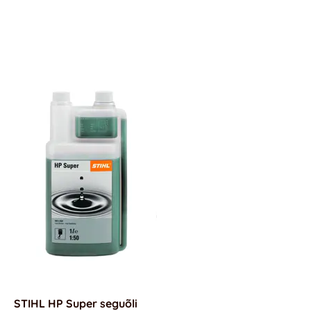
STIHL HP
Su
per seguõli