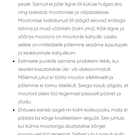
peale. Samuti ei põle liigne õli kütuse hulgas ära
ning ladestub mootorisse ja väljalaskesse.
Mootorisse ladestunud õli jäägid seovad endaga
tahma ja muid võõrkehi (tolm jms). Kõik liigne ja
võõras mootoris on mootorile kahjulik. Lisaks
sellele on mittetäielik põlemine seadme kasutajale
ja keskkonnale kahjulikum.
Eelmisele punktile sarnane probleem tekib, kui
seadet kasutatakse üle- või alakoormatult.
Mõlemal juhul ei tööta mootor efektiivselt ja
põlemine ei toimu täielikult. Seega tasub jälgida, et
mootoril oleks töö tegemisel piisavalt pööret ja
jõudu.
Ehituses esineb sageli nn külm kokkujooks, mida ei
päästa ka kõige kvaliteetsem seguõli. See juhtub,
kui külma mootoriga alustatakse kõrgel
koormusel töö tegemist. Sellisel juhul paisub kolb