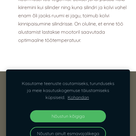
kiiremini kui silinder ning kuna silindri ja kolvi vahel
enam õli jaoks ruumi ei jagu, toimub kolvi
kinnipaisumine silindrisse. On oluline, et enne töö
alustamist lastakse mootoril saavutada
optimaalne töötemperatuur.
KONTAKT
PRIVAATSUSTINGIMUSED
Kasutame teenuste osutamiseks, turunduseks
ja meie kasutuskogemuse täiustamiseks
MÜÜGITINGIMUSED
KÜPSISED
küpsiseid.
Kohandan
Loodud
Mozello
poolt - lihtsaim viis luua veebileht.
Nõustun kõigiga
Nõustun ainult esmavajalikega