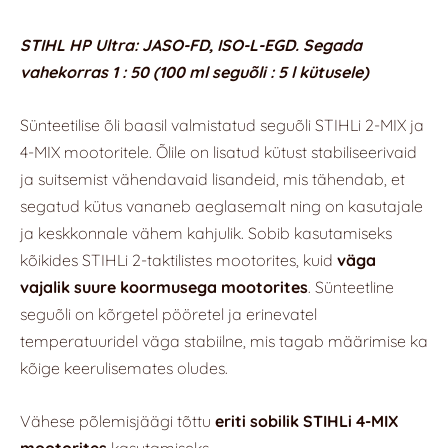
STIHL HP Ultra: JASO-FD, ISO-L-EGD. Segada
vahekorras 1 : 50 (100 ml seguõli : 5 l kütusele)
Sünteetilise õli baasil valmistatud seguõli STIHLi 2-MIX ja
4-MIX mootoritele. Õlile on lisatud kütust stabiliseerivaid
ja suitsemist vähendavaid lisandeid, mis tähendab, et
segatud kütus vananeb
aeglasemalt ning on kasutajale
ja keskkonnale vähem kahjulik. Sobib kasutamiseks
kõikides STIHLi 2-taktilistes mootorites, kuid
väga
vajalik suure koormusega mootorites
. Sünteetline
seguõli on kõrgetel pööretel ja erinevatel
temperatuuridel väga stabiilne, mis tagab määrimise ka
kõige keerulisemates oludes.
Vähese põlemisjäägi tõttu
eriti sobilik STIHLi 4-MIX
mootorites
kasutamiseks.