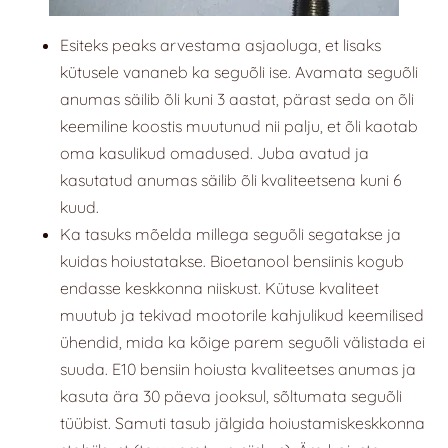
Esiteks peaks arvestama asjaoluga, et lisaks
kütusele vananeb ka seguõli ise. Avamata seguõli
anumas säilib õli kuni 3 aastat, pärast seda on õli
keemiline koostis muutunud nii palju, et õli kaotab
oma kasulikud omadused. Juba avatud ja
kasutatud anumas säilib õli kvaliteetsena kuni 6
kuud.
Ka tasuks mõelda millega seguõli segatakse ja
kuidas hoiustatakse. Bioetanool bensiinis kogub
endasse keskkonna niiskust. Kütuse kvaliteet
muutub ja tekivad mootorile kahjulikud keemilised
ühendid, mida ka kõige parem seguõli välistada ei
suuda. E10 bensiin hoiusta kvaliteetses anumas ja
kasuta ära 30 päeva jooksul, sõltumata seguõli
tüübist. Samuti tasub jälgida hoiustamiskeskkonna