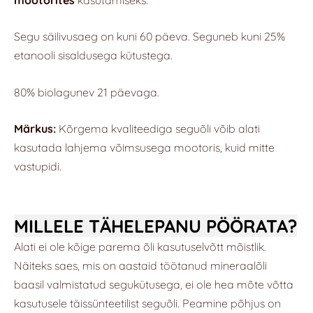
Segu säilivusaeg on kuni 60 päeva. Seguneb kuni 25%
etanooli sisaldusega kütustega.
80% biolagunev 21 päevaga.
Märkus:
Kõrgema kvaliteediga seguõli võib alati
kasutada lahjema võimsusega mootoris, kuid mitte
vastupidi.
MILLELE TÄHELEPANU PÖÖRATA?
Alati ei ole kõige parema õli kasutuselvõtt mõistlik.
Näiteks saes, mis on aastaid töötanud mineraalõli
baasil valmistatud segukütusega, ei ole hea mõte võtta
kasutusele täissünteetilist seguõli. Peamine põhjus on