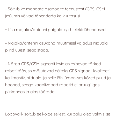
-
Sõltub kolmandate osapoolte teenustest (GPS, GSM
jm), mis võivad tähendada ka kuutasusi.
-
Lisa majaka/antenni paigaldus, sh elektriühendused.
-
Majaka/antenni asukoha muutmisel vajadus niiduala
piirid uuesti seadistada.
-
Nõrga GPS/GSM signaali levialas esinevad tõrked
roboti töös, sh mõjutavad näiteks GPS signaali kvaliteeti
ka ilmastik, niidualal ja selle lähi ümbruses kõred puud ja
hooned, seega kaablivabad robotid ei pruugi igas
piirkonnas ja aias töötada.
Lõppvalik sõltub eelkõige sellest, kui palju oled valmis ise