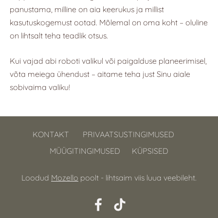
panustama, milline on aia keerukus ja millist
kasutuskogemust ootad. Mõlemal on oma koht – oluline
on lihtsalt teha teadlik otsus.
Kui vajad abi roboti valikul või paigalduse planeerimisel,
võta meiega ühendust – aitame teha just Sinu aiale
sobivaima valiku!
KONTAKT
PRIVAATSUSTINGIMUSED
MÜÜGITINGIMUSED
KÜPSISED
Loodud
Mozello
poolt - lihtsaim viis luua veebileht.