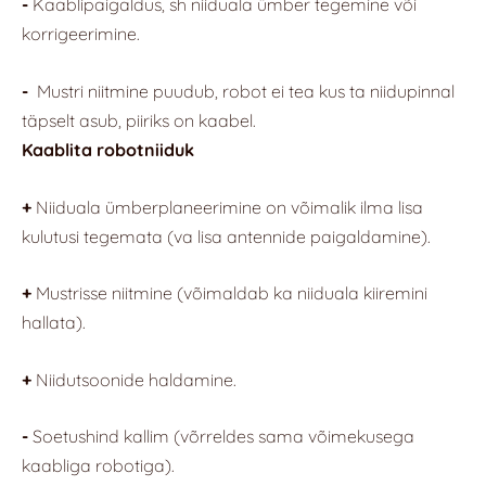
-
Kaablipaigaldus, sh niiduala ümber tegemine või
korrigeerimine.
-
Mustri niitmine puudub, robot ei tea kus ta niidupinnal
täpselt asub, piiriks on kaabel.
Kaablita robotniiduk
+
Niiduala ümberplaneerimine on võimalik ilma lisa
kulutusi tegemata (va lisa antennide paigaldamine).
+
Mustrisse niitmine (võimaldab ka niiduala kiiremini
hallata).
+
Niidutsoonide haldamine.
-
Soetushind kallim (võrreldes sama võimekusega
kaabliga robotiga).