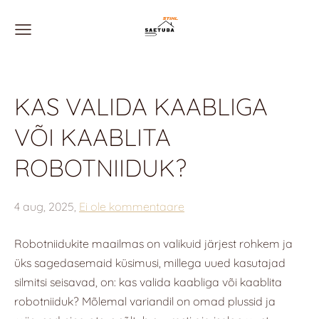
KAS VALIDA KAABLIGA
VÕI KAABLITA
ROBOTNIIDUK?
4 aug, 2025,
Ei ole kommentaare
Robotniidukite maailmas on valikuid järjest rohkem ja
üks sagedasemaid küsimusi, millega uued kasutajad
silmitsi seisavad, on: kas valida kaabliga või kaablita
robotniiduk? Mõlemal variandil on omad plussid ja