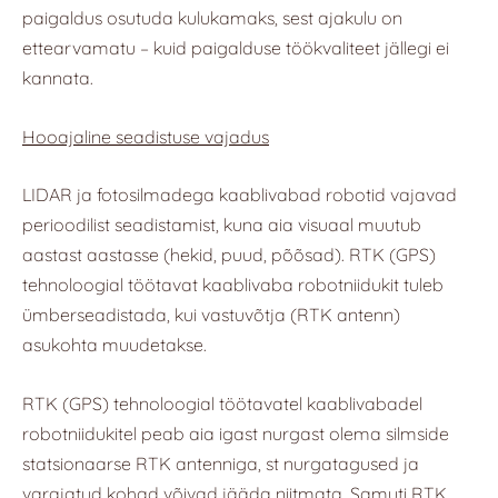
paigaldus osutuda kulukamaks, sest ajakulu on
ettearvamatu – kuid paigalduse töökvaliteet jällegi ei
kannata.
Hooajaline seadistuse vajadus
LIDAR ja fotosilmadega kaablivabad robotid vajavad
perioodilist seadistamist, kuna aia visuaal muutub
aastast aastasse (hekid, puud, põõsad). RTK (GPS)
tehnoloogial töötavat kaablivaba robotniidukit tuleb
ümberseadistada, kui vastuvõtja (RTK antenn)
asukohta muudetakse.
RTK (GPS) tehnoloogial töötavatel kaablivabadel
robotniidukitel peab aia igast nurgast olema silmside
statsionaarse RTK antenniga, st nurgatagused ja
varajatud kohad võivad jääda niitmata. Samuti RTK