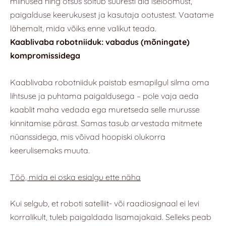
miinused ning otsus sõltub suuresti aia iseloomust,
paigalduse keerukusest ja kasutaja ootustest. Vaatame
lähemalt, mida võiks enne valikut teada.
Kaablivaba robotniiduk: vabadus (mõningate)
kompromissidega
Kaablivaba robotniiduk paistab esmapilgul silma oma
lihtsuse ja puhtama paigaldusega – pole vaja aeda
kaablit maha vedada ega muretseda selle murusse
kinnitamise pärast. Samas tasub arvestada mitmete
nüanssidega, mis võivad hoopiski olukorra
keerulisemaks muuta.
Töö, mida ei oska esialgu ette näha
Kui selgub, et roboti satelliit- või raadiosignaal ei levi
korralikult, tuleb paigaldada lisamajakaid. Selleks peab