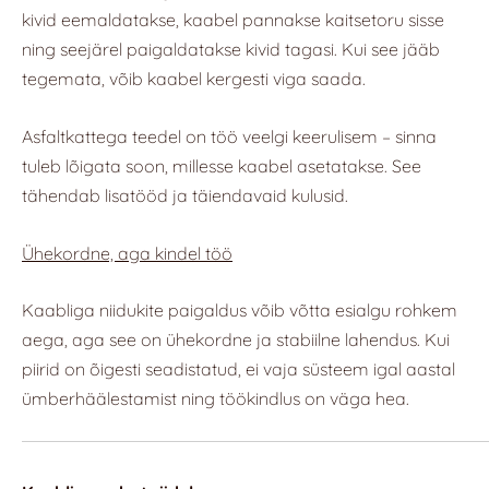
kivid eemaldatakse, kaabel pannakse kaitsetoru sisse
ning seejärel paigaldatakse kivid tagasi. Kui see jääb
tegemata, võib kaabel kergesti viga saada.
Asfaltkattega teedel on töö veelgi keerulisem – sinna
tuleb lõigata soon, millesse kaabel asetatakse. See
tähendab lisatööd ja täiendavaid kulusid.
Ühekordne, aga kindel töö
Kaabliga niidukite paigaldus võib võtta esialgu rohkem
aega, aga see on ühekordne ja stabiilne lahendus. Kui
piirid on õigesti seadistatud, ei vaja süsteem igal aastal
ümberhäälestamist ning töökindlus on väga hea.