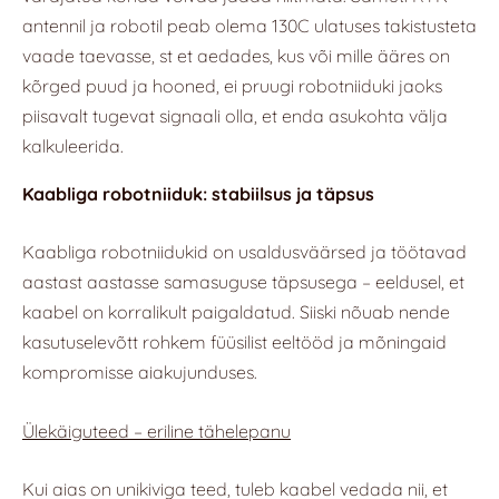
antennil ja robotil peab olema 130C ulatuses takistusteta
vaade taevasse, st et aedades, kus või mille ääres on
kõrged puud ja hooned, ei pruugi robotniiduki jaoks
piisavalt tugevat signaali olla, et enda asukohta välja
kalkuleerida.
Kaabliga robotniiduk: stabiilsus ja täpsus
Kaabliga robotniidukid on usaldusväärsed ja töötavad
aastast aastasse samasuguse täpsusega – eeldusel, et
kaabel on korralikult paigaldatud. Siiski nõuab nende
kasutuselevõtt rohkem füüsilist eeltööd ja mõningaid
kompromisse aiakujunduses.
Ülekäiguteed – eriline tähelepanu
Kui aias on unikiviga teed, tuleb kaabel vedada nii, et