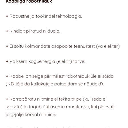
Kaabliga robotniiduk
+
Robustne ja töökindel tehnoloogia.
+
Kindlalt piiratud niiduala.
+
Ei sõltu kolmandate osapoolte teenustest (va elekter).
+
Väiksem koguenergia (elektri) tarve.
+
Kaabel on selge piir millest robotniiduk üle ei sõida
(NB! jälgida kallakutele paigaldamise nõudeid).
+
Korrapäratu niitmine ei tekita triipe (kui seda ei
soovita) ja tagab ühtlasema murukasvu, kui pidevalt
jälg-jälje kõrval niitmine.