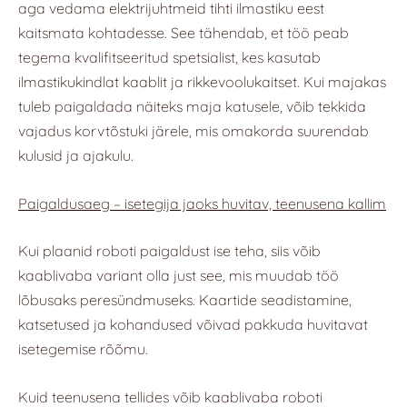
aga vedama elektrijuhtmeid tihti ilmastiku eest
kaitsmata kohtadesse. See tähendab, et töö peab
tegema kvalifitseeritud spetsialist, kes kasutab
ilmastikukindlat kaablit ja rikkevoolukaitset. Kui majakas
tuleb paigaldada näiteks maja katusele, võib tekkida
vajadus korvtõstuki järele, mis omakorda suurendab
kulusid ja ajakulu.
Paigaldusaeg – isetegija jaoks huvitav, teenusena kallim
Kui plaanid roboti paigaldust ise teha, siis võib
kaablivaba variant olla just see, mis muudab töö
lõbusaks peresündmuseks. Kaartide seadistamine,
katsetused ja kohandused võivad pakkuda huvitavat
isetegemise rõõmu.
Kuid teenusena tellides võib kaablivaba roboti