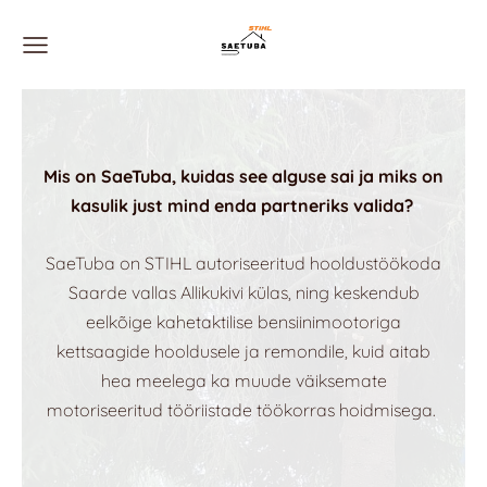
Mis on SaeTuba, kuidas see alguse sai ja miks on
kasulik just mind enda partneriks valida?
SaeTuba on STIHL autoriseeritud hooldustöökoda
Saarde vallas Allikukivi külas, ning keskendub
eelkõige kahetaktilise bensiinimootoriga
kettsaagide hooldusele ja remondile, kuid aitab
hea meelega ka muude väiksemate
motoriseeritud tööriistade töökorras hoidmisega.