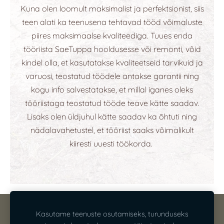
Kuna olen loomult maksimalist ja perfektsionist, siis
teen alati ka teenusena tehtavad tööd võimaluste
piires maksimaalse kvaliteediga. Tuues enda
tööriista SaeTuppa hooldusesse või remonti, võid
kindel olla, et kasutatakse kvaliteetseid tarvikuid ja
varuosi, teostatud töödele antakse garantii ning
kogu info salvestatakse, et millal iganes oleks
tööriistaga teostatud tööde teave kätte saadav.
Lisaks olen üldjuhul kätte saadav ka õhtuti ning
nädalavahetustel, et tööriist saaks võimalikult
kiiresti uuesti töökorda.
KONTAKT
PRIVAATSUSTINGIMUSED
Kasutame teenuste osutamiseks, turunduseks