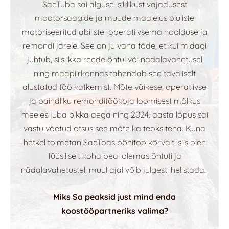
SaeTuba sai alguse isiklikust vajadusest
mootorsaagide ja muude maalelus oluliste
motoriseeritud abiliste operatiivsema hoolduse ja
remondi järele. See on ju vana tõde, et kui midagi
juhtub, siis ikka reede õhtul või nädalavahetusel
ning maapiirkonnas tähendab see tavaliselt
alustatud töö katkemist. Mõte väikese, operatiivse
ja paindliku remonditöökoja loomisest mõlkus
meeles juba pikka aega ning 2024. aasta lõpus sai
vastu võetud otsus see mõte ka teoks teha. Kuna
hetkel toimetan SaeToas põhitöö kõrvalt, siis olen
füüsiliselt koha peal olemas õhtuti ja
nädalavahetustel, muul ajal võib julgesti helistada.
Miks Sa peaksid just mind enda
koostööpartneriks valima?